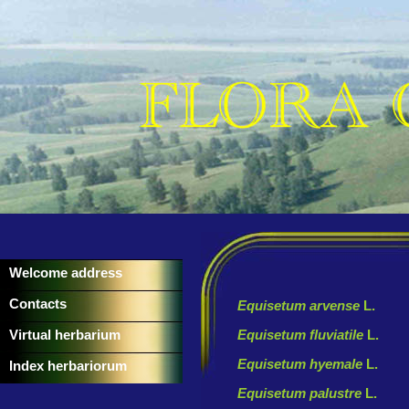
Welcome address
Contacts
Equisetum arvense
L.
Virtual herbarium
Equisetum fluviatile
L.
Equisetum hyemale
L.
Index herbariorum
Equisetum palustre
L.