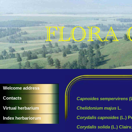
Welcome address
Contacts
Capnoides sempervirens
(
Virtual herbarium
Chelidonium majus
L.
Corydalis capnoides
(L.) P
Index herbariorum
Corydalis solida
(L.) Clairv.