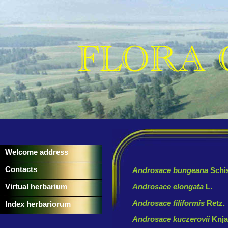
Welcome address
Contacts
Androsace bungeana
Schi
Virtual herbarium
Androsace elongata
L.
Androsace filiformis
Retz.
Index herbariorum
Androsace kuczerovii
Knja