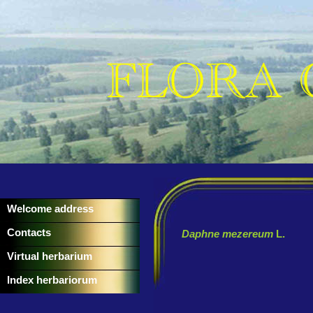
Welcome address
Contacts
Daphne mezereum
L.
Virtual herbarium
Index herbariorum